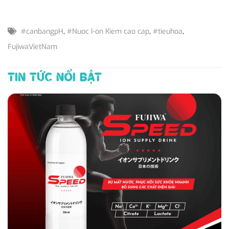
#canbangpH
,
#Nuoc I-on Kiem cao cap
,
#tieuhoa
,
FujiwaVietNam
TIN TỨC NỔI BẬT