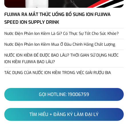
FUJIWA RA MẮT THỨC UỐNG BỔ SUNG ION FUJIWA
SPEED ION SUPPLY DRINK
Nước Điện Phân Ion Kiềm Là Gì? Có Thực Sự Tốt Cho Sức Khỏe?
Nước Điện Phân Ion Kiềm Mua Ở Đâu Chính Hãng Chất Lượng
NƯỚC ION KIỀM ĐỂ ĐƯỢC BAO LÂU? THỜI GIAN SỬ DỤNG NƯỚC
ION KIỀM FUJIWA BAO LÂU?
TÁC DỤNG CỦA NƯỚC ION KIỀM TRONG VIỆC GIẢI RƯỢU BIA
GỌI HOTLINE: 19006759
TÌM HIỂU + ĐĂNG KÝ LÀM ĐẠI LÝ