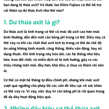
bạn đang bị thừa axit? Và Nước Ion Kiềm Fujiwa có thể hỗ trợ
cải thiện sự dư thừa Axit như thế nào?
1. Dư thừa axit là gì?
Dư thừa axit là tình trạng cơ thể có mức độ axit cao hơn mức
bình thường, dẫn đến mất cân bằng pH trong cơ thể. Điều này có
thể xảy ra khi các chất thải axit tích tụ trong cơ thể do chế độ
ăn uống không lành mạnh, căng thẳng, thiếu vận động, hay sử
dụng thuốc. Khi tình trạng này kéo dài, các hệ thống như tiêu
hóa, trao đổi chất, và miễn dịch sẽ bị ảnh hưởng, gây ra các
triệu chứng mệt mỏi, đầy hơn, khó tiêu, ợ chua và thâm chí nôn
ói.
Cơ thể có một hệ thống tự điều chỉnh pH, nhưng khi mức axit
vượt quá ngưỡng cho phép thì các vấn đề tiêu cực về sức khỏe
có thể xảy ra. Vì vậy, việc duy trì cân bằng pH là rất quan trọng
để dạ dày hoạt động hiệu quả.
2. Những dấu hiệu cơ thể thừa axit