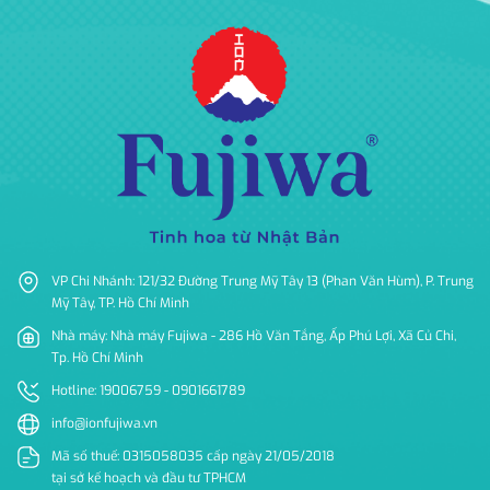
VP Chi Nhánh: 121/32 Đường Trung Mỹ Tây 13 (Phan Văn Hùm), P. Trung
Mỹ Tây, TP. Hồ Chí Minh
Nhà máy: Nhà máy Fujiwa - 286 Hồ Văn Tắng, Ấp Phú Lợi, Xã Củ Chi,
Tp. Hồ Chí Minh
Hotline: 19006759 - 0901661789
info@ionfujiwa.vn
Mã số thuế: 0315058035 cấp ngày 21/05/2018
tại sở kế hoạch và đầu tư TPHCM