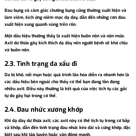
Đau bụng và cảm giác chướng bụng cũng thường xuất hiện và
làm viêm, kích ứng niêm mạc dạ dày, dẫn đến những cơn đau
xuất hiện xung quanh vùng trên rốn.
Một dấu hiệu thường thấy là xuất hiện buồn nôn và nôn mửa.
Axit dư thừa gây kích thích dạ dày nên người bệnh sẽ khó chịu
và buồn nôn.
2.3. Tình trạng da xấu đi
Da bị khô, nổi mụn hoặc quá trình lão hóa diễn ra nhanh hơn là
các dấu hiệu bên ngoài cho thấy cơ thể bạn đang tồn đọng
nhiều axit. Điều này thường là kết quả của việc tích tụ các gốc
tự do gây hại trong cơ thể.
2.4. Đau nhức xương khớp
Khi dạ dày dư thừa axit, các axit này có thể tích tụ trong cơ bắp
và khớp, dẫn đến tình trạng đau nhức kéo dài và cứng khớp, đặc
biệt sau khi tập luyện hoặc vận động mạnh.