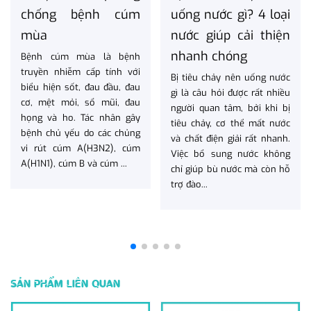
chống bệnh cúm
uống nước gì? 4 loại
mùa
nước giúp cải thiện
nhanh chóng
Bệnh cúm mùa là bệnh
truyền nhiễm cấp tính với
Bị tiêu chảy nên uống nước
biểu hiện sốt, đau đầu, đau
gì là câu hỏi được rất nhiều
cơ, mệt mỏi, sổ mũi, đau
người quan tâm, bởi khi bị
họng và ho. Tác nhân gây
tiêu chảy, cơ thể mất nước
bệnh chủ yếu do các chủng
và chất điện giải rất nhanh.
vi rút cúm A(H3N2), cúm
Việc bổ sung nước không
A(H1N1), cúm B và cúm ...
chỉ giúp bù nước mà còn hỗ
trợ đào...
SẢN PHẨM LIÊN QUAN