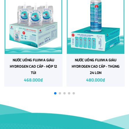
NƯỚC UỐNG FUJIWA GIÀU
NƯỚC UỐNG FUJIWA GIÀU
HYDROGEN CAO CẤP - HỘP 12
HYDROGEN CAO CẤP - THÙNG
TÚI
24 LON
468.000₫
480.000₫