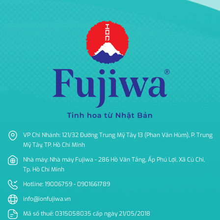
VP Chi Nhánh: 121/32 Đường Trung Mỹ Tây 13 (Phan Văn Hùm), P. Trung
Mỹ Tây, TP. Hồ Chí Minh
Nhà máy: Nhà máy Fujiwa - 286 Hồ Văn Tắng, Ấp Phú Lợi, Xã Củ Chi,
Tp. Hồ Chí Minh
Hotline: 19006759 - 0901661789
info@ionfujiwa.vn
Mã số thuế: 0315058035 cấp ngày 21/05/2018