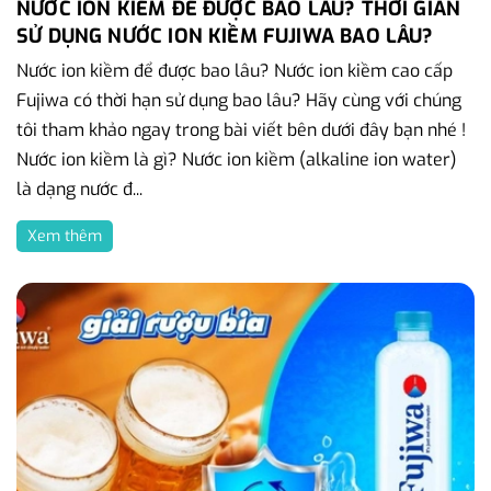
NƯỚC ION KIỀM ĐỂ ĐƯỢC BAO LÂU? THỜI GIAN
SỬ DỤNG NƯỚC ION KIỀM FUJIWA BAO LÂU?
Nước ion kiềm để được bao lâu? Nước ion kiềm cao cấp
Fujiwa có thời hạn sử dụng bao lâu? Hãy cùng với chúng
tôi tham khảo ngay trong bài viết bên dưới đây bạn nhé !
Nước ion kiềm là gì? Nước ion kiềm (alkaline ion water)
là dạng nước đ...
Xem thêm