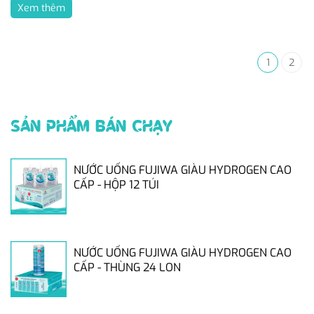
Xem thêm
1
2
SẢN PHẨM BÁN CHẠY
NƯỚC UỐNG FUJIWA GIÀU HYDROGEN CAO
CẤP - HỘP 12 TÚI
NƯỚC UỐNG FUJIWA GIÀU HYDROGEN CAO
CẤP - THÙNG 24 LON