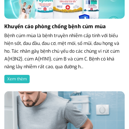
Khuyến cáo phòng chống bệnh cúm mùa
Bệnh cúm mùa là bệnh truyền nhiễm cấp tính với biểu
hiện sốt, đau đầu, đau cơ, mệt mỏi, sổ mũi, đau họng và
ho. Tác nhân gây bệnh chủ yếu do các chủng vi rút cúm
A(H3N2), cúm A(H1N1), cúm B và cúm C. Bệnh có khả
năng lây nhiễm rất cao, qua đường h...
Xem thêm