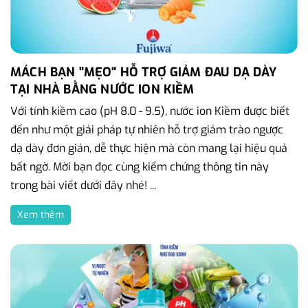
MÁCH BẠN "MẸO" HỖ TRỢ GIẢM ĐAU DẠ DÀY
TẠI NHÀ BẰNG NƯỚC ION KIỀM
Với tính kiềm cao (pH 8.0 - 9.5), nước ion Kiềm được biết
đến như một giải pháp tự nhiên hỗ trợ giảm trào ngược
dạ dày đơn giản, dễ thực hiện mà còn mang lại hiệu quả
bất ngờ. Mời bạn đọc cùng kiểm chứng thông tin này
trong bài viết dưới đây nhé! ...
Xem thêm