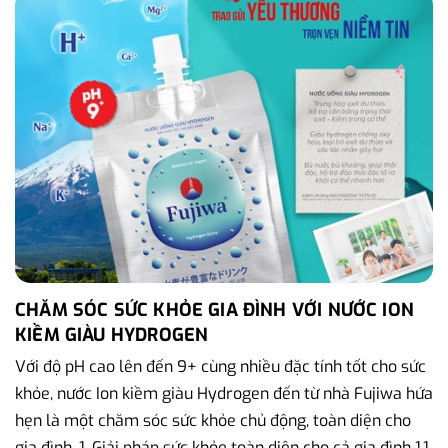
CHĂM SÓC SỨC KHỎE GIA ĐÌNH VỚI NƯỚC ION
KIỀM GIÀU HYDROGEN
Với độ pH cao lên đến 9+ cùng nhiều đặc tính tốt cho sức
khỏe, nước Ion kiềm giàu Hydrogen đến từ nhà Fujiwa hứa
hẹn là một chăm sóc sức khỏe chủ động, toàn diện cho
gia đình. 1. Giải pháp sức khỏe toàn diện cho cả gia đình 1.1.