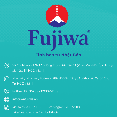
VP Chi Nhánh: 121/32 Đường Trung Mỹ Tây 13 (Phan Văn Hùm), P. Trung
Mỹ Tây, TP. Hồ Chí Minh
Nhà máy: Nhà máy Fujiwa - 286 Hồ Văn Tắng, Ấp Phú Lợi, Xã Củ Chi,
Tp. Hồ Chí Minh
Hotline: 19006759 - 0901661789
info@ionfujiwa.vn
Mã số thuế: 0315058035 cấp ngày 21/05/2018
tại sở kế hoạch và đầu tư TPHCM