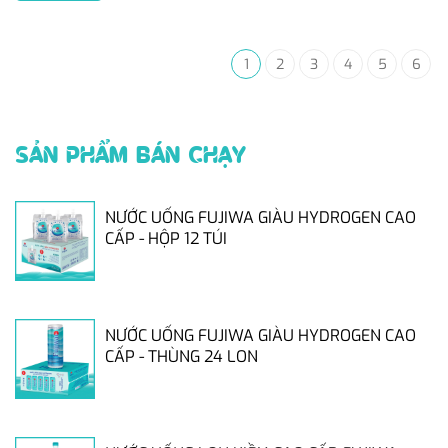
1
2
3
4
5
6
SẢN PHẨM BÁN CHẠY
NƯỚC UỐNG FUJIWA GIÀU HYDROGEN CAO
CẤP - HỘP 12 TÚI
NƯỚC UỐNG FUJIWA GIÀU HYDROGEN CAO
CẤP - THÙNG 24 LON