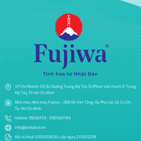
VP Chi Nhánh: 121/32 Đường Trung Mỹ Tây 13 (Phan Văn Hùm), P. Trung
Mỹ Tây, TP. Hồ Chí Minh
Nhà máy: Nhà máy Fujiwa - 286 Hồ Văn Tắng, Ấp Phú Lợi, Xã Củ Chi,
Tp. Hồ Chí Minh
Hotline: 19006759 - 0901661789
info@ionfujiwa.vn
Mã số thuế: 0315058035 cấp ngày 21/05/2018