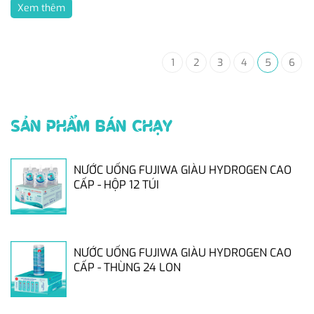
Xem thêm
1
2
3
4
5
6
SẢN PHẨM BÁN CHẠY
NƯỚC UỐNG FUJIWA GIÀU HYDROGEN CAO
CẤP - HỘP 12 TÚI
NƯỚC UỐNG FUJIWA GIÀU HYDROGEN CAO
CẤP - THÙNG 24 LON