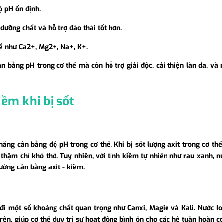
ộ pH ổn định.
dưỡng chất và hỗ trợ đào thải tốt hơn.
hể như Ca2+, Mg2+, Na+, K+.
ân bằng pH trong cơ thể mà còn hỗ trợ giải độc, cải thiện làn da, v
iềm khi bị sốt
năng cân bằng độ pH trong cơ thể. Khi bị sốt lượng axit trong cơ th
 thậm chí khó thở. Tuy nhiên, với tính kiềm tự nhiên như rau xanh, 
rường cân bằng axit - kiềm.
 đi một số khoáng chất quan trọng như Canxi, Magie và Kali. Nước I
ên, giúp cơ thể duy trì sự hoạt động bình ổn cho các hệ tuần hoàn cơ