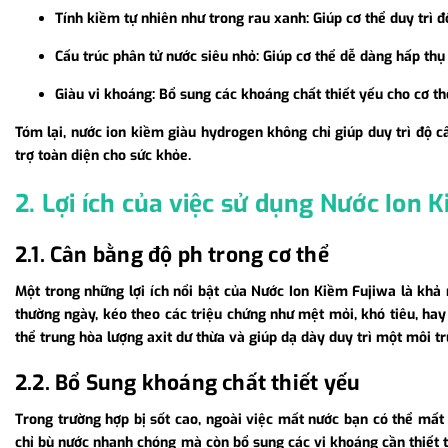
Tính kiềm tự nhiên như trong rau xanh: Giúp cơ thể duy trì đ
Cấu trúc phân tử nước siêu nhỏ: Giúp cơ thể dễ dàng hấp thụ 
Giàu vi khoáng: Bổ sung các khoáng chất thiết yếu cho cơ t
Tóm lại, nước ion kiềm giàu hydrogen không chỉ giúp duy trì độ c
trợ toàn diện cho sức khỏe.
2. Lợi ích của việc sử dụng Nước Ion K
2.1. Cân bằng độ ph trong cơ thể
Một trong những lợi ích nổi bật của Nước Ion Kiềm Fujiwa là khả 
thường ngày, kéo theo các triệu chứng như mệt mỏi, khó tiêu, hay
thể trung hòa lượng axit dư thừa và giúp dạ dày duy trì một môi t
2.2. Bổ Sung khoáng chất thiết yếu
Trong trường hợp bị sốt cao, ngoài việc mất nước bạn có thể mất
chỉ bù nước nhanh chóng mà còn bổ sung các vi khoáng cần thiết tr