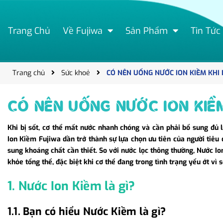
Trang Chủ
Về Fujiwa
Sản Phẩm
Tin Tức
Trang chủ
Sức khoẻ
CÓ NÊN UỐNG NƯỚC ION KIỀM KHI 
CÓ NÊN UỐNG NƯỚC ION KIỀM
Khi bị sốt, cơ thể mất nước nhanh chóng và cần phải bổ sung đủ l
Ion Kiềm Fujiwa dần trở thành sự lựa chọn ưu tiên của người tiê
sung khoáng chất cần thiết. So với nước lọc thông thường, Nước Io
khỏe tổng thể, đặc biệt khi cơ thể đang trong tình trạng yếu ớt vì s
1. Nước Ion Kiềm là gì?
1.1. Bạn có hiểu Nước Kiềm là gì?