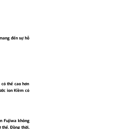
à mang đến sự hỗ
ể có thể cao hơn
nước ion Kiềm có
on Fujiwa không
 thể. Đồng thời,