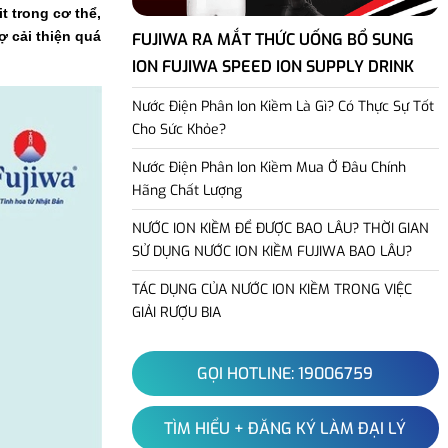
t trong cơ thể,
ợ cải thiện quá
FUJIWA RA MẮT THỨC UỐNG BỔ SUNG
ION FUJIWA SPEED ION SUPPLY DRINK
Nước Điện Phân Ion Kiềm Là Gì? Có Thực Sự Tốt
Cho Sức Khỏe?
Nước Điện Phân Ion Kiềm Mua Ở Đâu Chính
Hãng Chất Lượng
NƯỚC ION KIỀM ĐỂ ĐƯỢC BAO LÂU? THỜI GIAN
SỬ DỤNG NƯỚC ION KIỀM FUJIWA BAO LÂU?
TÁC DỤNG CỦA NƯỚC ION KIỀM TRONG VIỆC
GIẢI RƯỢU BIA
GỌI HOTLINE: 19006759
TÌM HIỂU + ĐĂNG KÝ LÀM ĐẠI LÝ