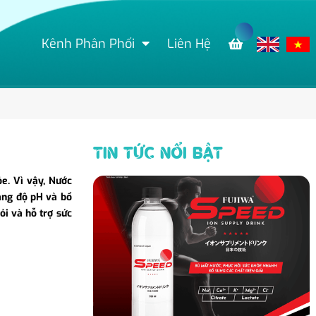
Kênh Phân Phối
Liên Hệ
TIN TỨC NỔI BẬT
ỏe. Vì vậy, Nước
ằng độ pH và bổ
ỏi và hỗ trợ sức