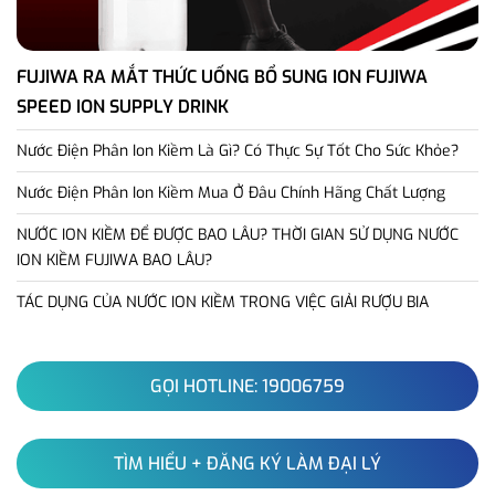
FUJIWA RA MẮT THỨC UỐNG BỔ SUNG ION FUJIWA
SPEED ION SUPPLY DRINK
Nước Điện Phân Ion Kiềm Là Gì? Có Thực Sự Tốt Cho Sức Khỏe?
Nước Điện Phân Ion Kiềm Mua Ở Đâu Chính Hãng Chất Lượng
NƯỚC ION KIỀM ĐỂ ĐƯỢC BAO LÂU? THỜI GIAN SỬ DỤNG NƯỚC
ION KIỀM FUJIWA BAO LÂU?
TÁC DỤNG CỦA NƯỚC ION KIỀM TRONG VIỆC GIẢI RƯỢU BIA
GỌI HOTLINE: 19006759
TÌM HIỂU + ĐĂNG KÝ LÀM ĐẠI LÝ