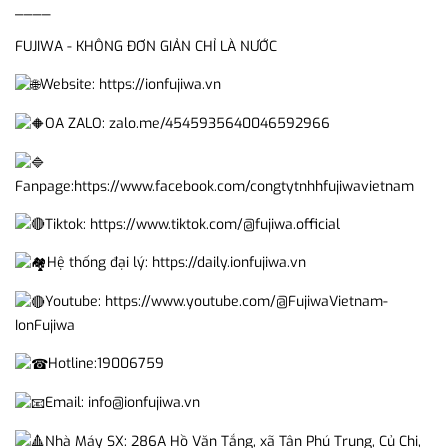
____
FUJIWA - KHÔNG ĐƠN GIẢN CHỈ LÀ NƯỚC
Website:
https://ionfujiwa.vn
OA ZALO:
zalo.me/4545935640046592966
Fanpage:
https://www.facebook.com/congtytnhhfujiwavietnam
Tiktok:
https://www.tiktok.com/@fujiwa.official
Hệ thống đại lý:
https://daily.ionfujiwa.vn
Youtube:
https://www.youtube.com/@FujiwaVietnam-
IonFujiwa
Hotline:19006759
Email: info@ionfujiwa.vn
Nhà Máy SX: 286A Hồ Văn Tắng, xã Tân Phú Trung, Củ Chi,