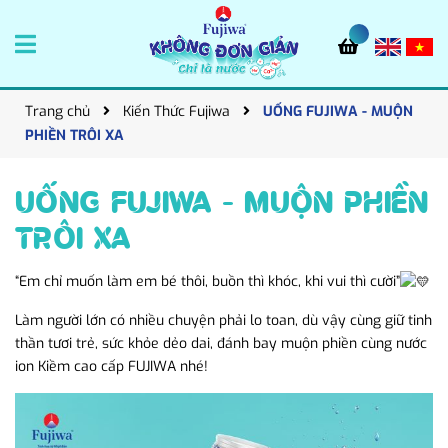
Trang chủ
Kiến Thức Fujiwa
UỐNG FUJIWA - MUỘN
PHIỀN TRÔI XA
UỐNG FUJIWA - MUỘN PHIỀN
TRÔI XA
“Em chỉ muốn làm em bé thôi, buồn thì khóc, khi vui thì cười”
Làm người lớn có nhiều chuyện phải lo toan, dù vậy cùng giữ tinh
thần tươi trẻ, sức khỏe dẻo dai, đánh bay muộn phiền cùng nước
ion Kiềm cao cấp FUJIWA nhé!