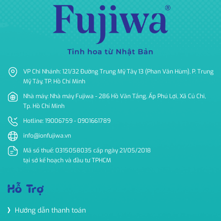
VP Chi Nhánh: 121/32 Đường Trung Mỹ Tây 13 (Phan Văn Hùm), P. Trung
Mỹ Tây, TP. Hồ Chí Minh
Nhà máy: Nhà máy Fujiwa - 286 Hồ Văn Tắng, Ấp Phú Lợi, Xã Củ Chi,
Tp. Hồ Chí Minh
Hotline: 19006759 - 0901661789
info@ionfujiwa.vn
Mã số thuế: 0315058035 cấp ngày 21/05/2018
tại sở kế hoạch và đầu tư TPHCM
Hỗ Trợ
Hướng dẫn thanh toán