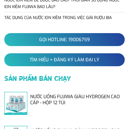
NƯỚC ION KIỀM ĐỂ ĐƯỢC BAO LÂU? THỜI GIAN SỬ DỤNG NƯỚC
ION KIỀM FUJIWA BAO LÂU?
TÁC DỤNG CỦA NƯỚC ION KIỀM TRONG VIỆC GIẢI RƯỢU BIA
GỌI HOTLINE: 19006759
TÌM HIỂU + ĐĂNG KÝ LÀM ĐẠI LÝ
SẢN PHẨM BÁN CHẠY
NƯỚC UỐNG FUJIWA GIÀU HYDROGEN CAO
CẤP - HỘP 12 TÚI