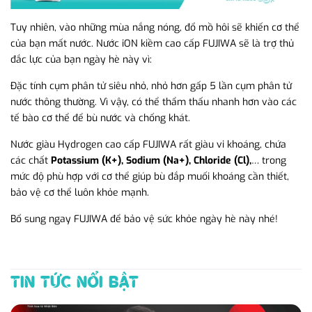
Tuy nhiên, vào những mùa nắng nóng, đổ mồ hôi sẽ khiến cơ thể
của bạn mất nước. Nước iON kiềm cao cấp FUJIWA sẽ là trợ thủ
đắc lực của bạn ngày hè này vì:
Đặc tính cụm phân tử siêu nhỏ, nhỏ hơn gấp 5 lần cụm phân tử
nước thông thường. Vì vậy, có thể thẩm thấu nhanh hơn vào các
tế bào cơ thể để bù nước và chống khát.
Nước giàu Hydrogen cao cấp FUJIWA rất giàu vi khoáng, chứa
các chất
Potassium (K+), Sodium (Na+), Chloride (Cl),
… trong
mức độ phù hợp với cơ thể giúp bù đắp muối khoáng cần thiết,
bảo vệ cơ thể luôn khỏe mạnh.
Bổ sung ngay FUJIWA để bảo vệ sức khỏe ngày hè này nhé!
TIN TỨC NỔI BẬT