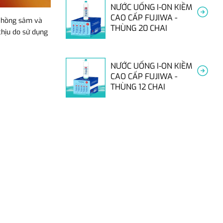
NƯỚC UỐNG I-ON KIỀM
CAO CẤP FUJIWA -
t hồng sâm và
THÙNG 20 CHAI
chịu do sử dụng
NƯỚC UỐNG I-ON KIỀM
CAO CẤP FUJIWA -
THÙNG 12 CHAI