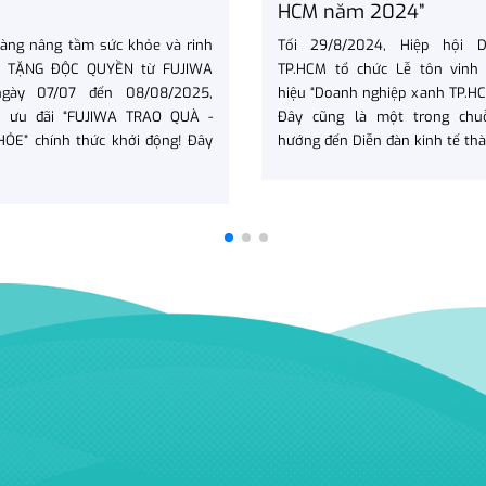
HCM năm 2024”
sàng nâng tầm sức khỏe và rinh
Tối 29/8/2024, Hiệp hội 
 TẶNG ĐỘC QUYỀN từ FUJIWA
TP.HCM tổ chức Lễ tôn vinh 
gày 07/07 đến 08/08/2025,
hiệu “Doanh nghiệp xanh TP.H
h ưu đãi “FUJIWA TRAO QUÀ -
Đây cũng là một trong chu
ỎE” chính thức khởi động! Đây
hướng đến Diễn đàn kinh tế thà