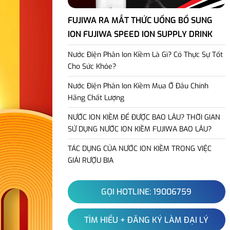
FUJIWA RA MẮT THỨC UỐNG BỔ SUNG
ION FUJIWA SPEED ION SUPPLY DRINK
Nước Điện Phân Ion Kiềm Là Gì? Có Thực Sự Tốt
Cho Sức Khỏe?
Nước Điện Phân Ion Kiềm Mua Ở Đâu Chính
Hãng Chất Lượng
NƯỚC ION KIỀM ĐỂ ĐƯỢC BAO LÂU? THỜI GIAN
SỬ DỤNG NƯỚC ION KIỀM FUJIWA BAO LÂU?
TÁC DỤNG CỦA NƯỚC ION KIỀM TRONG VIỆC
GIẢI RƯỢU BIA
GỌI HOTLINE: 19006759
TÌM HIỂU + ĐĂNG KÝ LÀM ĐẠI LÝ