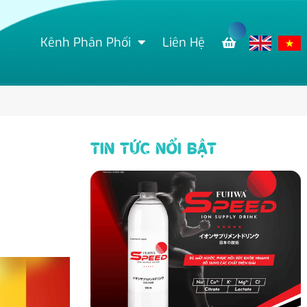
Kênh Phân Phối
Liên Hệ
TIN TỨC NỔI BẬT