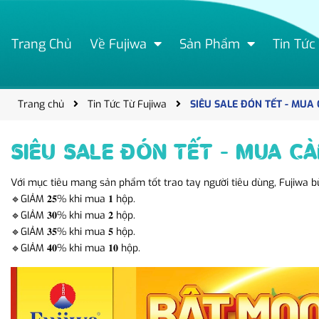
Trang Chủ
Về Fujiwa
Sản Phẩm
Tin Tức
Trang chủ
Tin Tức Từ Fujiwa
SIÊU SALE ĐÓN TẾT - MUA
SIÊU SALE ĐÓN TẾT - MUA C
Với mục tiêu mang sản phẩm tốt trao tay người tiêu dùng, Fujiwa b
🔹GIẢM 𝟐𝟓% khi mua 𝟏 hộp.
🔹GIẢM 𝟑𝟎% khi mua 𝟐 hộp.
🔹GIẢM 𝟑𝟓% khi mua 𝟓 hộp.
🔹GIẢM 𝟒𝟎% khi mua 𝟏𝟎 hộp.