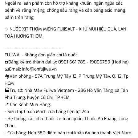
Ngoài ra, sản phẩm còn hỗ trợ kháng khuẩn, ngăn ngừa các
bệnh về răng miệng, chống sâu răng và cân bằng acid mảng
bám trên răng.
✨ NƯỚC XỊT THƠM MIỆNG FUJISALT - KHỬ MÙI HIỆU QUẢ, LAN
TOẢ HƯƠNG THƠM.
--------------------------------------
FUJIWA - Không đơn giản chỉ là nước
☎️Đăng ký trở thành đại lý: 0901 661 789 - 19006759 (Hotline)
📧Email: info@ionfujiwa.vn
🏘️Văn phòng - 57A Trung Mỹ Tây 13, P. Trung Mỹ Tây, Q. 12, Tp.
HCM
🏭Trụ sở: Nhà Máy Fujiwa Vietnam - 286 Hồ Văn Tắng, xã Tân
Phú Trung, huyện Củ Chi, TP.HCM
📍 Các Kênh Mua Hàng:
- Siêu thị: Co.op Mart, cửa hàng tiện lợi 24h
- Hệ thống: các nhà thuốc Lẻ toàn quốc, Thuốc An Khang, Long
Châu...
- Cửa hàng: Hơn 380 điểm bán trải khắp 64 tỉnh thành Việt Nam