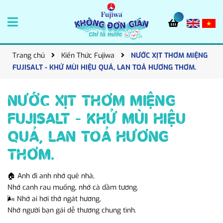
Trang chủ
Kiến Thức Fujiwa
NƯỚC XỊT THƠM MIỆNG
FUJISALT - KHỬ MÙI HIỆU QUẢ, LAN TOẢ HƯƠNG THƠM.
NƯỚC XỊT THƠM MIỆNG
FUJISALT - KHỬ MÙI HIỆU
QUẢ, LAN TOẢ HƯƠNG
THƠM.
🏠 Anh đi anh nhớ quê nhà,
Nhớ canh rau muống, nhớ cà dầm tương.
🌬 Nhớ ai hơi thở ngát hương,
Nhớ người bạn gái dễ thương chung tình.