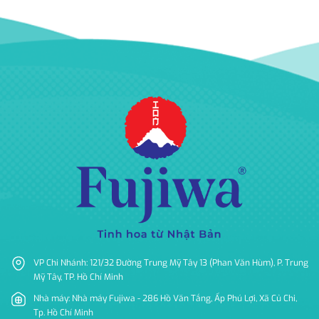
VP Chi Nhánh: 121/32 Đường Trung Mỹ Tây 13 (Phan Văn Hùm), P. Trung
Mỹ Tây, TP. Hồ Chí Minh
Nhà máy: Nhà máy Fujiwa - 286 Hồ Văn Tắng, Ấp Phú Lợi, Xã Củ Chi,
Tp. Hồ Chí Minh