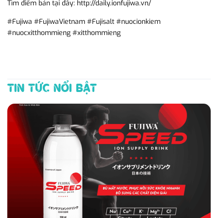
Tìm điểm bán tại đây: http://daily.ionfujiwa.vn/
#Fujiwa #FujiwaVietnam #Fujisalt #nuocionkiem
#nuocxitthommieng #xitthommieng
TIN TỨC NỔI BẬT