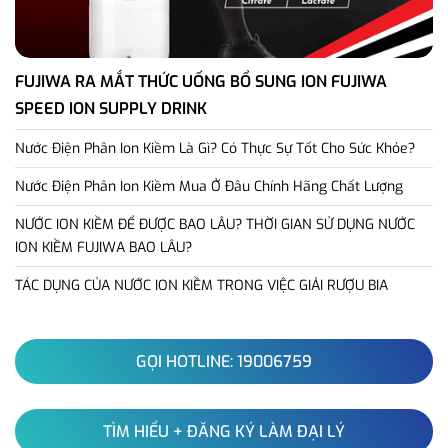
FUJIWA RA MẮT THỨC UỐNG BỔ SUNG ION FUJIWA
SPEED ION SUPPLY DRINK
Nước Điện Phân Ion Kiềm Là Gì? Có Thực Sự Tốt Cho Sức Khỏe?
Nước Điện Phân Ion Kiềm Mua Ở Đâu Chính Hãng Chất Lượng
NƯỚC ION KIỀM ĐỂ ĐƯỢC BAO LÂU? THỜI GIAN SỬ DỤNG NƯỚC
ION KIỀM FUJIWA BAO LÂU?
TÁC DỤNG CỦA NƯỚC ION KIỀM TRONG VIỆC GIẢI RƯỢU BIA
GỌI HOTLINE: 19006759
TÌM HIỂU + ĐĂNG KÝ LÀM ĐẠI LÝ