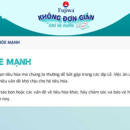
KHỎE MẠNH
ỎE MẠNH
loạn tiêu hóa mà chúng ta thường dễ bắt gặp trong các dịp Lễ. Việc ă
ều vấn đề khó chịu cho hệ tiêu hóa.
g, táo bón hoặc các vấn đề về tiêu hóa khác, hãy chăm sóc và bảo vệ h
m nay.