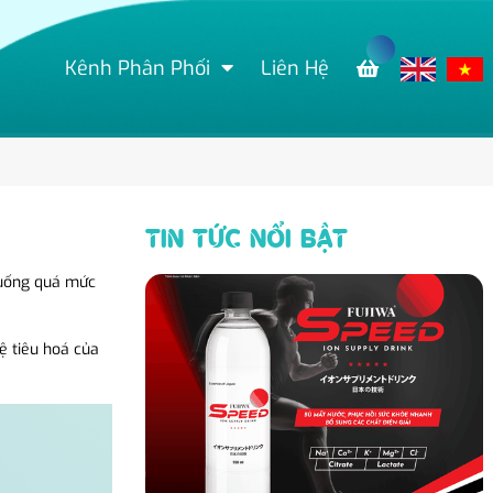
Kênh Phân Phối
Liên Hệ
TIN TỨC NỔI BẬT
n uống quá mức
ệ tiêu hoá của