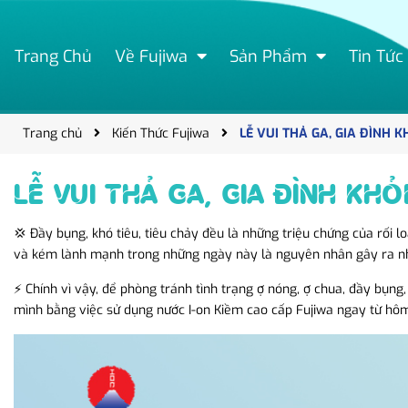
Trang Chủ
Về Fujiwa
Sản Phẩm
Tin Tức
Trang chủ
Kiến Thức Fujiwa
LỄ VUI THẢ GA, GIA ĐÌNH 
LỄ VUI THẢ GA, GIA ĐÌNH KH
💢 Đầy bụng, khó tiêu, tiêu chảy đều là những triệu chứng của rối 
và kém lành mạnh trong những ngày này là nguyên nhân gây ra nhi
⚡️ Chính vì vậy, để phòng tránh tình trạng ợ nóng, ợ chua, đầy bụn
mình bằng việc sử dụng nước I-on Kiềm cao cấp Fujiwa ngay từ hô