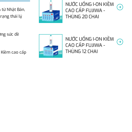
NƯỚC UỐNG I-ON KIỀM
 từ Nhật Bản,
CAO CẤP FUJIWA -
rạng thái lý
THÙNG 20 CHAI
ờng sức đề
NƯỚC UỐNG I-ON KIỀM
CAO CẤP FUJIWA -
THÙNG 12 CHAI
n Kiềm cao cấp