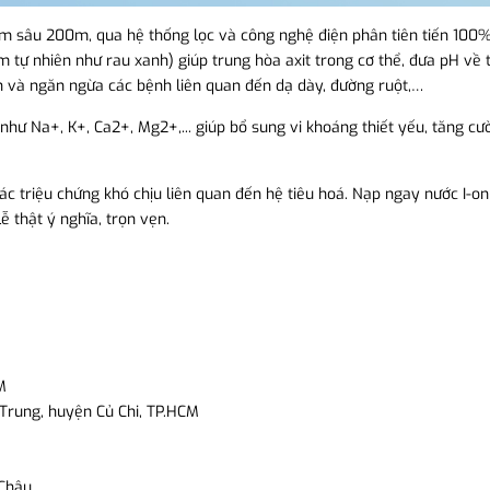
m sâu 200m, qua hệ thống lọc và công nghệ điện phân tiên tiến 100%
 tự nhiên như rau xanh) giúp trung hòa axit trong cơ thể, đưa pH về t
ôn và ngăn ngừa các bệnh liên quan đến dạ dày, đường ruột,…
hư Na+, K+, Ca2+, Mg2+,... giúp bổ sung vi khoáng thiết yếu, tăng cư
 các triệu chứng khó chịu liên quan đến hệ tiêu hoá. Nạp ngay nước I-o
 thật ý nghĩa, trọn vẹn.
M
Trung, huyện Củ Chi, TP.HCM
hâu,...