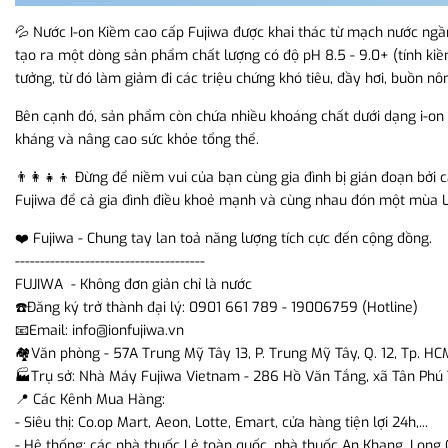
💦 Nước I-on Kiềm cao cấp Fujiwa được khai thác từ mạch nước ngầ
tạo ra một dòng sản phẩm chất lượng có độ pH 8.5 - 9.0+ (tính kiềm
tưởng, từ đó làm giảm đi các triệu chứng khó tiêu, đầy hơi, buồn n
Bên cạnh đó, sản phẩm còn chứa nhiều khoáng chất dưới dạng i-on n
kháng và nâng cao sức khỏe tổng thể.
👨‍👩‍👧‍👦 Đừng để niềm vui của bạn cùng gia đình bị gián đoạn bởi
Fujiwa để cả gia đình điều khoẻ mạnh và cùng nhau đón một mùa Lễ
❤️ Fujiwa - Chung tay lan toả năng lượng tích cực đến cộng đồng.
--------------------------------------
FUJIWA - Không đơn giản chỉ là nước
☎️Đăng ký trở thành đại lý: 0901 661 789 - 19006759 (Hotline)
📧Email: info@ionfujiwa.vn
🏘️Văn phòng - 57A Trung Mỹ Tây 13, P. Trung Mỹ Tây, Q. 12, Tp. HC
🏭Trụ sở: Nhà Máy Fujiwa Vietnam - 286 Hồ Văn Tắng, xã Tân Phú 
📍 Các Kênh Mua Hàng:
- Siêu thị: Co.op Mart, Aeon, Lotte, Emart, cửa hàng tiện lợi 24h,...
- Hệ thống: các nhà thuốc Lẻ toàn quốc, nhà thuốc An Khang, Long C