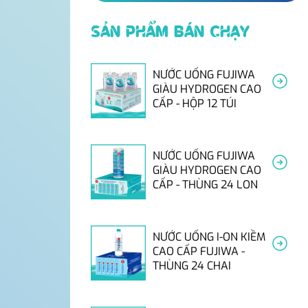
SẢN PHẨM BÁN CHẠY
NƯỚC UỐNG FUJIWA
GIÀU HYDROGEN CAO
CẤP - HỘP 12 TÚI
NƯỚC UỐNG FUJIWA
GIÀU HYDROGEN CAO
CẤP - THÙNG 24 LON
NƯỚC UỐNG I-ON KIỀM
CAO CẤP FUJIWA -
THÙNG 24 CHAI