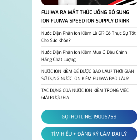
FUJIWA RA MẮT THỨC UỐNG BỔ SUNG
ION FUJIWA SPEED ION SUPPLY DRINK
Nước Điện Phân Ion Kiềm Là Gì? Có Thực Sự Tốt
Cho Sức Khỏe?
Nước Điện Phân Ion Kiềm Mua Ở Đâu Chính
Hãng Chất Lượng
NƯỚC ION KIỀM ĐỂ ĐƯỢC BAO LÂU? THỜI GIAN
SỬ DỤNG NƯỚC ION KIỀM FUJIWA BAO LÂU?
TÁC DỤNG CỦA NƯỚC ION KIỀM TRONG VIỆC
GIẢI RƯỢU BIA
GỌI HOTLINE: 19006759
TÌM HIỂU + ĐĂNG KÝ LÀM ĐẠI LÝ