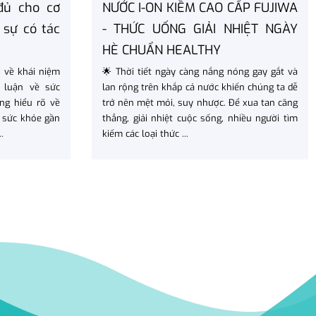
đủ cho cơ
NƯỚC I-ON KIỀM CAO CẤP FUJIWA
 sự có tác
- THỨC UỐNG GIẢI NHIỆT NGÀY
HÈ CHUẨN HEALTHY
 về khái niệm
🌟 Thời tiết ngày càng nắng nóng gay gắt và
 luận về sức
lan rộng trên khắp cả nước khiến chúng ta dễ
ng hiểu rõ về
trở nên mệt mỏi, suy nhược. Để xua tan căng
 sức khỏe gần
thẳng, giải nhiệt cuộc sống, nhiều người tìm
.
kiếm các loại thức ...