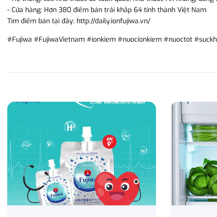
- Cửa hàng: Hơn 380 điểm bán trải khắp 64 tỉnh thành Việt Nam
Tìm điểm bán tại đây: http://daily.ionfujiwa.vn/
#Fujiwa #FujiwaVietnam #ionkiem #nuocionkiem #nuoctot #suck