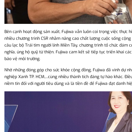
Bên cạnh hoạt động sản xuất, Fujiwa vẫn luôn coi trọng việc thực h
nhiều chương trình CSR nhằm nâng cao chất lượng cuộc sống cộng đồ
câu lạc bộ Trái tim người lính Miền Tây, chương trình tổ chức đám c
nghĩa, ủng hộ quỹ từ thiện. Fujiwa cam kết sẽ tiếp tục triển khai
bảo vệ môi trường.
Nhờ những đóng góp cho sức khỏe cộng đồng, Fujiwa đã vinh dự n
nghiệp Xanh TP. HCM,...cùng nhiều thành tích đáng tự hào khác. Điề
niềm tin đối với người tiêu dùng và là tiền đề để Fujiwa đạt danh h