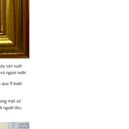
máy sản xuất
 và ngoài nước.
á qua 9 bước
sang một số
 người tiêu