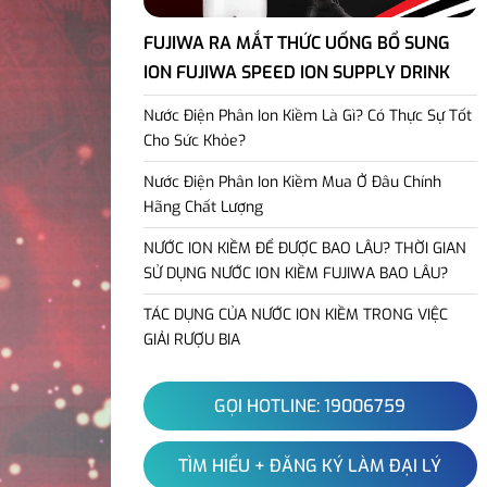
FUJIWA RA MẮT THỨC UỐNG BỔ SUNG
ION FUJIWA SPEED ION SUPPLY DRINK
Nước Điện Phân Ion Kiềm Là Gì? Có Thực Sự Tốt
Cho Sức Khỏe?
Nước Điện Phân Ion Kiềm Mua Ở Đâu Chính
Hãng Chất Lượng
NƯỚC ION KIỀM ĐỂ ĐƯỢC BAO LÂU? THỜI GIAN
SỬ DỤNG NƯỚC ION KIỀM FUJIWA BAO LÂU?
TÁC DỤNG CỦA NƯỚC ION KIỀM TRONG VIỆC
GIẢI RƯỢU BIA
GỌI HOTLINE: 19006759
TÌM HIỂU + ĐĂNG KÝ LÀM ĐẠI LÝ