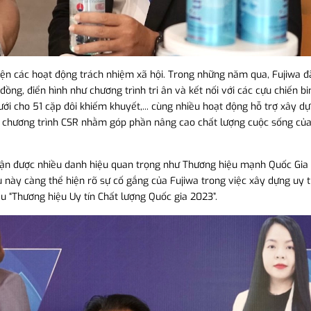
iện các hoạt động trách nhiệm xã hội. Trong những năm qua, Fujiwa đã
ng, điển hình như chương trình tri ân và kết nối với các cựu chiến b
ưới cho 51 cặp đôi khiếm khuyết,... cùng nhiều hoạt động hỗ trợ xây d
 các chương trình CSR nhằm góp phần nâng cao chất lượng cuộc sống củ
hận được nhiều danh hiệu quan trọng như Thương hiệu mạnh Quốc Gia
u này càng thể hiện rõ sự cố gắng của Fujiwa trong việc xây dựng uy t
iệu “Thương hiệu Uy tín Chất lượng Quốc gia 2023”.