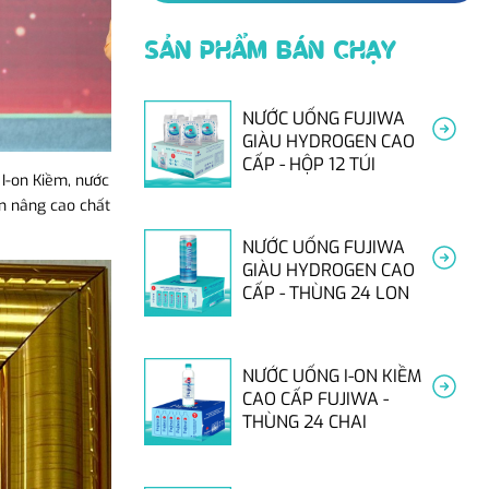
SẢN PHẨM BÁN CHẠY
NƯỚC UỐNG FUJIWA
GIÀU HYDROGEN CAO
CẤP - HỘP 12 TÚI
 I-on Kiềm, nước
ần nâng cao chất
NƯỚC UỐNG FUJIWA
GIÀU HYDROGEN CAO
CẤP - THÙNG 24 LON
NƯỚC UỐNG I-ON KIỀM
CAO CẤP FUJIWA -
THÙNG 24 CHAI