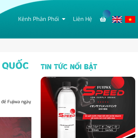
Kênh Phân Phối
Liên Hệ
G QUỐC
TIN TỨC NỔI BẬT
c để Fujiwa ngày