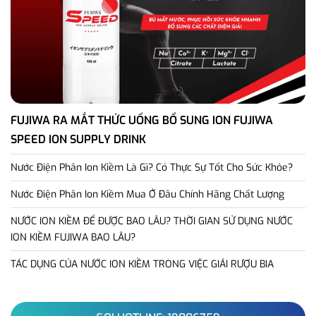
FUJIWA RA MẮT THỨC UỐNG BỔ SUNG ION FUJIWA
SPEED ION SUPPLY DRINK
Nước Điện Phân Ion Kiềm Là Gì? Có Thực Sự Tốt Cho Sức Khỏe?
Nước Điện Phân Ion Kiềm Mua Ở Đâu Chính Hãng Chất Lượng
NƯỚC ION KIỀM ĐỂ ĐƯỢC BAO LÂU? THỜI GIAN SỬ DỤNG NƯỚC
ION KIỀM FUJIWA BAO LÂU?
TÁC DỤNG CỦA NƯỚC ION KIỀM TRONG VIỆC GIẢI RƯỢU BIA