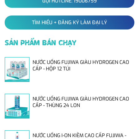
GỌI HOTLINE: 19006759
TÌM HIỂU + ĐĂNG KÝ LÀM ĐẠI LÝ
SẢN PHẨM BÁN CHẠY
NƯỚC UỐNG FUJIWA GIÀU HYDROGEN CAO
CẤP - HỘP 12 TÚI
NƯỚC UỐNG FUJIWA GIÀU HYDROGEN CAO
CẤP - THÙNG 24 LON
NƯỚC UỐNG I-ON KIỀM CAO CẤP FUJIWA -