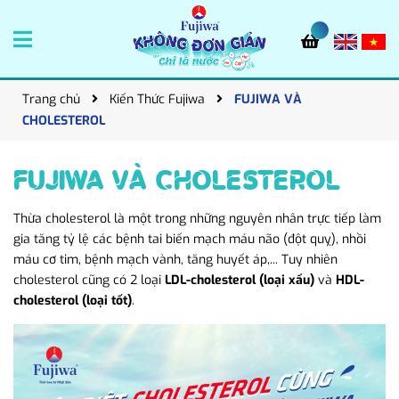
Trang chủ
Kiến Thức Fujiwa
FUJIWA VÀ
CHOLESTEROL
FUJIWA VÀ CHOLESTEROL
Thừa cholesterol là một trong những nguyên nhân trực tiếp làm
gia tăng tỷ lệ các bệnh tai biến mạch máu não (đột quỵ), nhồi
máu cơ tim, bệnh mạch vành, tăng huyết áp,... Tuy nhiên
cholesterol cũng có 2 loại
LDL-cholesterol (loại xấu)
và
HDL-
cholesterol (loại tốt)
.