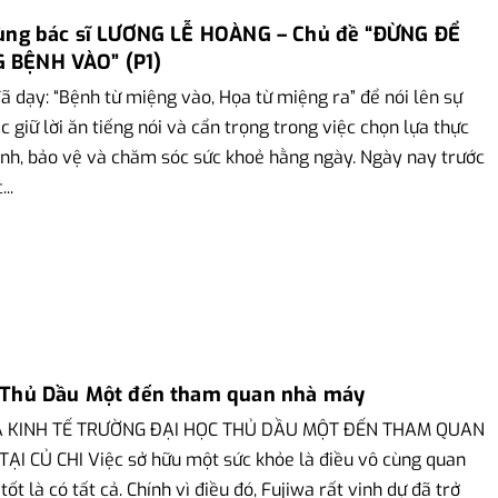
cùng bác sĩ LƯƠNG LỄ HOÀNG – Chủ đề “ĐỪNG ĐỂ
 BỆNH VÀO” (P1)
ã dạy: “Bệnh từ miệng vào, Họa từ miệng ra” để nói lên sự
c giữ lời ăn tiếng nói và cẩn trọng trong việc chọn lựa thực
h, bảo vệ và chăm sóc sức khoẻ hằng ngày. Ngày nay trước
..
 Thủ Dầu Một đến tham quan nhà máy
 KINH TẾ TRƯỜNG ĐẠI HỌC THỦ DẦU MỘT ĐẾN THAM QUAN
I CỦ CHI Việc sở hữu một sức khỏe là điều vô cùng quan
tốt là có tất cả. Chính vì điều đó, Fujiwa rất vinh dự đã trở