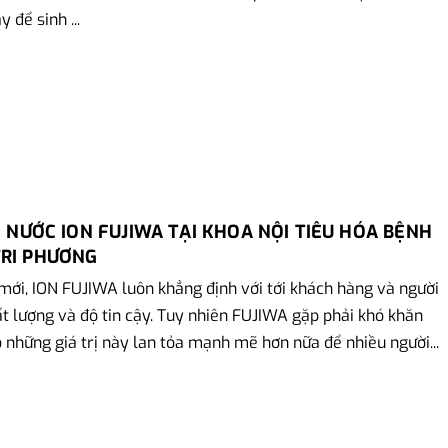
y để sinh ...
RỊ NƯỚC ION FUJIWA TẠI KHOA NỘI TIÊU HÓA BỆNH
TRI PHƯƠNG
ới, ION FUJIWA luôn khẳng định với tới khách hàng và người
t lượng và độ tin cậy. Tuy nhiên FUJIWA gặp phải khó khăn
 những giá trị này lan tỏa mạnh mẽ hơn nữa để nhiều người...