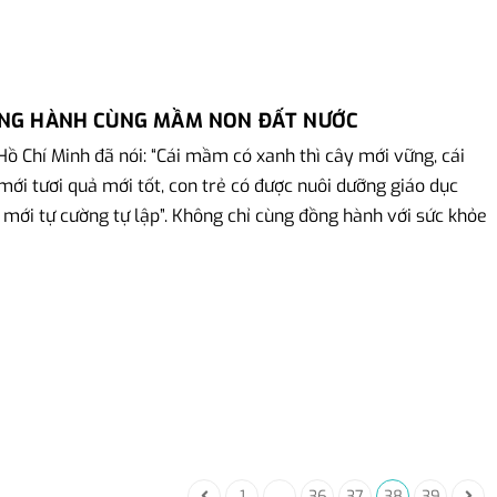
ỒNG HÀNH CÙNG MẦM NON ĐẤT NƯỚC
 Hồ Chí Minh đã nói: “Cái mầm có xanh thì cây mới vững, cái
 mới tươi quả mới tốt, con trẻ có được nuôi dưỡng giáo dục
c mới tự cường tự lập”. Không chỉ cùng đồng hành với sức khỏe
1
...
36
37
38
39