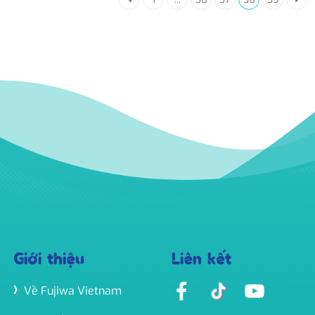
Giới thiệu
Liên kết
Về Fujiwa Vietnam