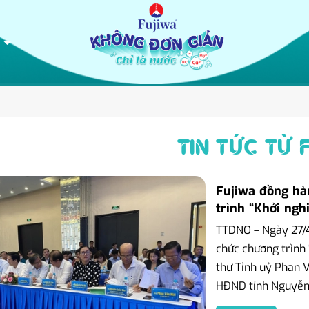
TIN TỨC TỪ 
Fujiwa đồng hà
trình “Khởi ngh
TTDNO – Ngày 27/4
chức chương trình 
thư Tỉnh uỷ Phan V
HĐND tỉnh Nguyễn T