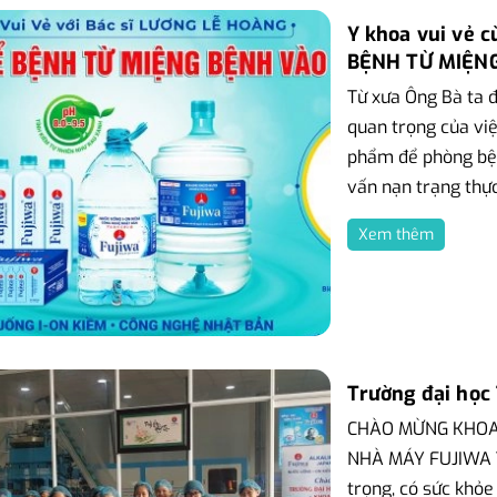
Y khoa vui vẻ 
BỆNH TỪ MIỆNG
Từ xưa Ông Bà ta đ
quan trọng của việ
phẩm để phòng bện
vấn nạn trạng thực.
Xem thêm
Trường đại học
CHÀO MỪNG KHOA
NHÀ MÁY FUJIWA TẠ
trọng, có sức khỏe 