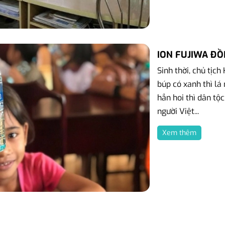
ION FUJIWA Đ
Sinh thời, chủ tịch
búp có xanh thì lá
hẳn hoi thì dân tộ
người Việt...
Xem thêm